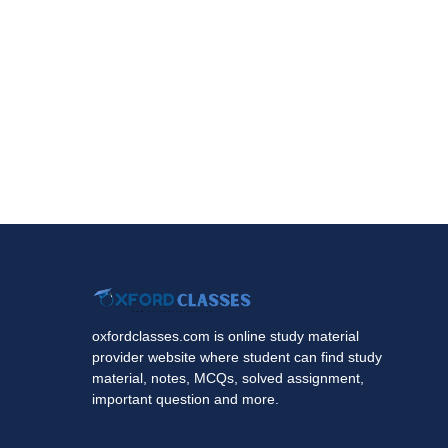
oxfordclasses.com is online study material
provider website where student can find study
material, notes, MCQs, solved assignment,
important question and more.