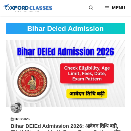
Skip
MENU
to
content
Bihar Deled Admission
01/13/2026
Bihar DElEd Admission 2026: आवेदन तिथि बढ़ी,