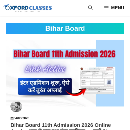
Skip
MENU
to
content
Bihar Board
04/08/2026
Bihar Board 11th Admission 2026 Online