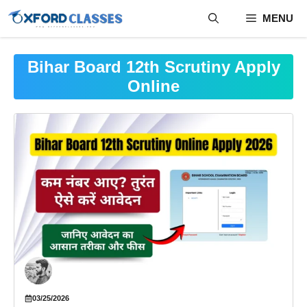
Skip
MENU
to
content
Bihar Board 12th Scrutiny Apply
Online
03/25/2026