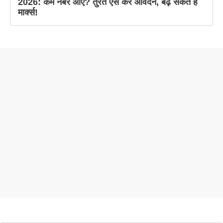
2026: कम नंबर आए? तुरंत ऐसे करें आवेदन, बढ़ सकते हैं
मार्क्स!