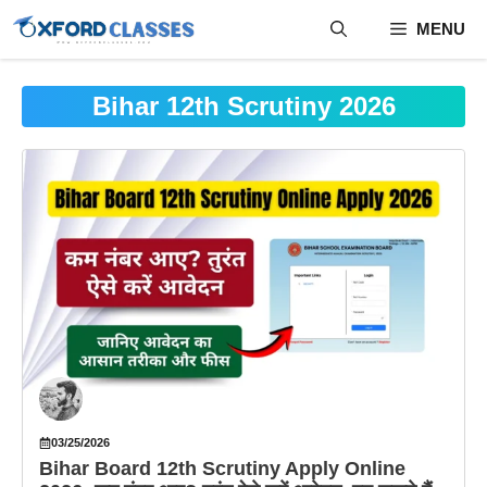
Skip
MENU
to
content
Bihar 12th Scrutiny 2026
03/25/2026
Bihar Board 12th Scrutiny Apply Online