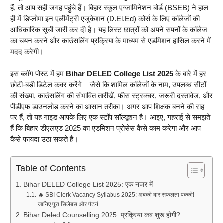
हैं, तो आप सही जगह पहुंचे हैं। बिहार स्कूल एग्जामिनेशन बोर्ड (BSEB) ने हाल
a
l
c
r
p
a
ही में डिप्लोमा इन एलीमेंट्री एजुकेशन (D.El.Ed) कोर्स के लिए कॉलेजों की
t
e
e
e
y
r
आधिकारिक सूची जारी कर दी है। यह लिस्ट छात्रों को अपने सपनों के कॉलेज
s
g
b
a
L
e
का चयन करने और काउंसलिंग प्रक्रिया के माध्यम से एडमिशन हासिल करने में
मदद करेगी।
A
r
o
d
i
p
a
o
s
n
इस ब्लॉग पोस्ट में हम
Bihar DELED College List 2025
के बारे में हर
p
m
k
k
छोटी-बड़ी डिटेल कवर करेंगे – जैसे कि शामिल कॉलेजों के नाम, उपलब्ध सीटों
की संख्या, काउंसलिंग की संभावित तारीखें, फीस स्ट्रक्चर, जरूरी दस्तावेज, और
पीडीएफ डाउनलोड करने का आसान तरीका। अगर आप शिक्षक बनने की राह
पर हैं, तो यह गाइड आपके लिए एक स्टॉप सॉल्यूशन है। आइए, गहराई से समझते
हैं कि बिहार डीएलएड 2025 का एडमिशन प्रोसेस कैसे काम करेगा और आप
कैसे फायदा उठा सकते हैं।
Table of Contents
Bihar DELED College List 2025: एक नजर में
🔥 SBI Clerk Vacancy Syllabus 2025: अबकी बार सफलता पक्की!
जानिए पूरा सिलेबस और पैटर्न
Bihar Deled Counselling 2025: प्रक्रिया कब शुरू होगी?