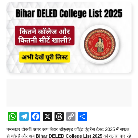
W
T
F
X
T
C
S
नमस्कार दोस्तों! अगर आप बिहार डीएलएड जॉइंट एंट्रेंस टेस्ट 2025 में सफल
h
e
a
h
o
h
हो चुके हैं और अब
Bihar DELED College List 2025
की तलाश कर रहे